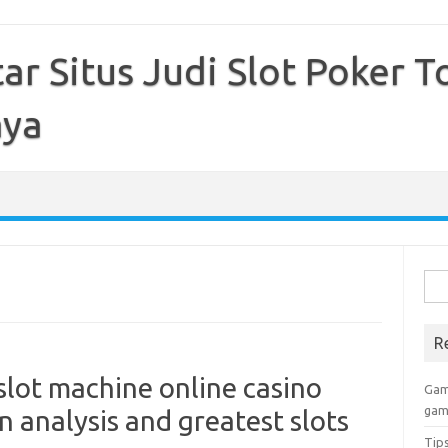
ar Situs Judi Slot Poker T
aya
Sea
for:
R
lot machine online casino
Gam
game
 analysis and greatest slots
Tip