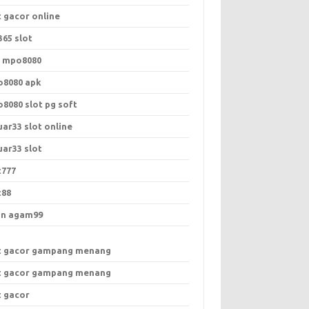
t gacor online
365 slot
k mpo8080
8080 apk
8080 slot pg soft
uar33 slot online
uar33 slot
t777
t88
in agam99
t gacor gampang menang
t gacor gampang menang
t gacor