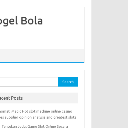
ogel Bola
rch
ecent Posts
omat: Magic Hot slot machine online casino
s supplier opinion analysis and greatest slots
s Tentukan Judul Game Slot Online Secara