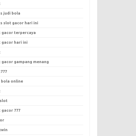
t
us judi bola
us slot gacor hari ini
t gacor terpercaya
t gacor hari ini
t
t gacor gampang menang
t777
i bola online
t
 slot
t gacor 777
or
xwin