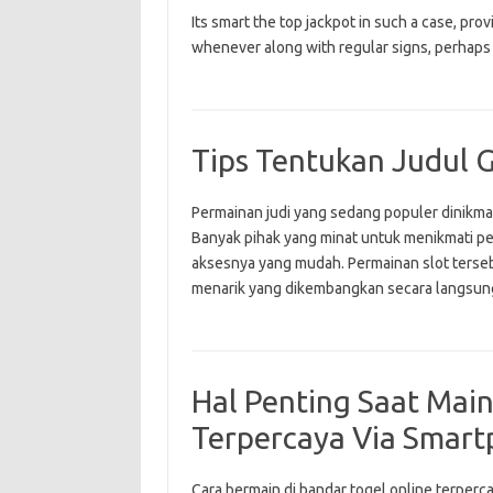
Its smart the top jackpot in such a case, prov
whenever along with regular signs, perhaps 
Tips Tentukan Judul 
Permainan judi yang sedang populer dinikmati 
Banyak pihak yang minat untuk menikmati per
aksesnya yang mudah. Permainan slot tersebu
menarik yang dikembangkan secara langsun
Hal Penting Saat Mai
Terpercaya Via Smar
Cara bermain di bandar togel online terperca