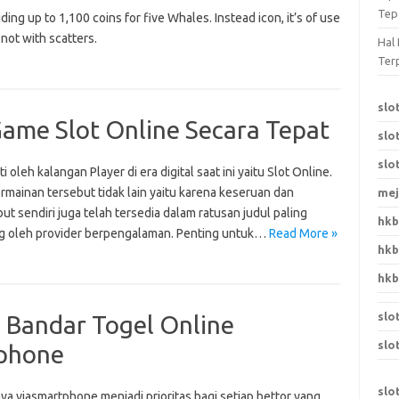
Tep
iding up to 1,100 coins for five Whales. Instead icon, it’s of use
not with scatters.
Hal
Ter
slo
Game Slot Online Secara Tepat
slo
slo
oleh kalangan Player di era digital saat ini yaitu Slot Online.
mainan tersebut tidak lain yaitu karena keseruan dan
mej
t sendiri juga telah tersedia dalam ratusan judul paling
hk
g oleh provider berpengalaman. Penting untuk…
Read More »
hk
hk
slo
n Bandar Togel Online
slo
tphone
s
lo
ya viasmartphone menjadi prioritas bagi setiap bettor yang