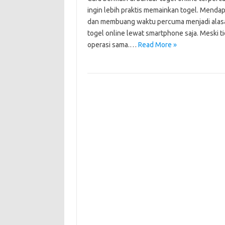
ingin lebih praktis memainkan togel. Mend
dan membuang waktu percuma menjadi alasan
togel online lewat smartphone saja. Meski t
operasi sama.…
Read More »