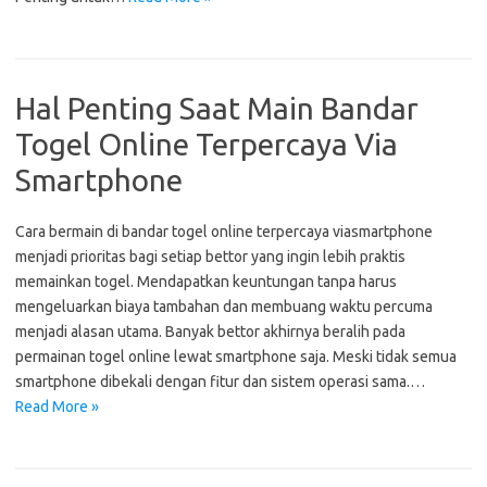
Hal Penting Saat Main Bandar
Togel Online Terpercaya Via
Smartphone
Cara bermain di bandar togel online terpercaya viasmartphone
menjadi prioritas bagi setiap bettor yang ingin lebih praktis
memainkan togel. Mendapatkan keuntungan tanpa harus
mengeluarkan biaya tambahan dan membuang waktu percuma
menjadi alasan utama. Banyak bettor akhirnya beralih pada
permainan togel online lewat smartphone saja. Meski tidak semua
smartphone dibekali dengan fitur dan sistem operasi sama.…
Read More »