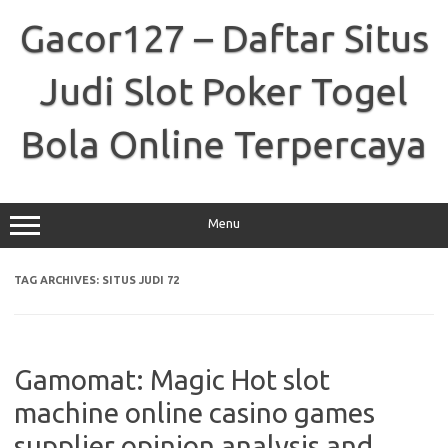
Skip
to
Gacor127 – Daftar Situs
content
Judi Slot Poker Togel
Bola Online Terpercaya
Menu
TAG ARCHIVES:
SITUS JUDI 72
Gamomat: Magic Hot slot
machine online casino games
supplier opinion analysis and