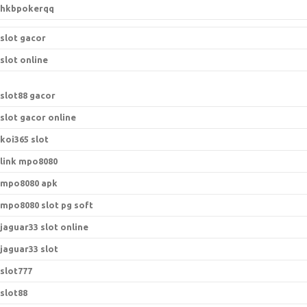
hkbpokerqq
slot gacor
slot online
s
lot88 gacor
slot gacor online
koi365 slot
link mpo8080
mpo8080 apk
mpo8080 slot pg soft
jaguar33 slot online
jaguar33 slot
slot777
slot88