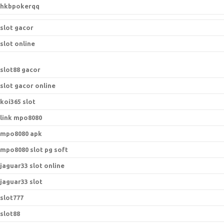
hkbpokerqq
slot gacor
slot online
s
lot88 gacor
slot gacor online
koi365 slot
link mpo8080
mpo8080 apk
mpo8080 slot pg soft
jaguar33 slot online
jaguar33 slot
slot777
slot88