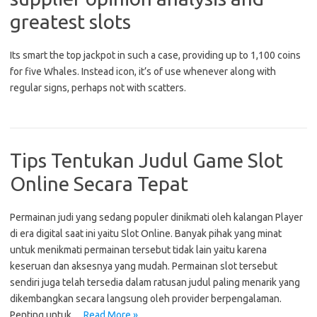
greatest slots
Its smart the top jackpot in such a case, providing up to 1,100 coins
for five Whales. Instead icon, it’s of use whenever along with
regular signs, perhaps not with scatters.
Tips Tentukan Judul Game Slot
Online Secara Tepat
Permainan judi yang sedang populer dinikmati oleh kalangan Player
di era digital saat ini yaitu Slot Online. Banyak pihak yang minat
untuk menikmati permainan tersebut tidak lain yaitu karena
keseruan dan aksesnya yang mudah. Permainan slot tersebut
sendiri juga telah tersedia dalam ratusan judul paling menarik yang
dikembangkan secara langsung oleh provider berpengalaman.
Penting untuk…
Read More »