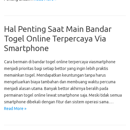
Hal Penting Saat Main Bandar
Togel Online Terpercaya Via
Smartphone
Cara bermain di bandar togel online terpercaya viasmartphone
menjadi prioritas bagi setiap bettor yang ingin lebih praktis
memainkan togel. Mendapatkan keuntungan tanpa harus
mengeluarkan biaya tambahan dan membuang waktu percuma
menjadi alasan utama. Banyak bettor akhirnya beralih pada
permainan togel online lewat smartphone saja. Meski tidak semua
smartphone dibekali dengan fitur dan sistem operasi sama.…
Read More »