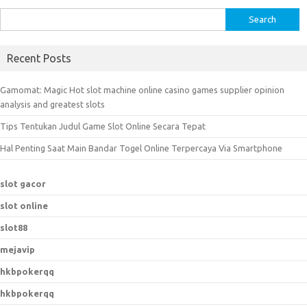
S
e
a
Recent Posts
r
c
Gamomat: Magic Hot slot machine online casino games supplier opinion
h
analysis and greatest slots
f
Tips Tentukan Judul Game Slot Online Secara Tepat
o
r
Hal Penting Saat Main Bandar Togel Online Terpercaya Via Smartphone
:
slot gacor
slot online
slot88
mejavip
hkbpokerqq
hkbpokerqq