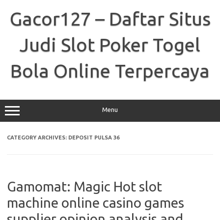
Skip
to
Gacor127 – Daftar Situs
content
Judi Slot Poker Togel
Bola Online Terpercaya
Menu
CATEGORY ARCHIVES:
DEPOSIT PULSA 36
Gamomat: Magic Hot slot
machine online casino games
supplier opinion analysis and