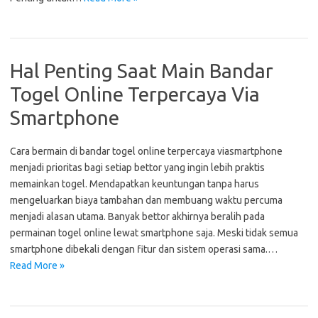
Hal Penting Saat Main Bandar
Togel Online Terpercaya Via
Smartphone
Cara bermain di bandar togel online terpercaya viasmartphone
menjadi prioritas bagi setiap bettor yang ingin lebih praktis
memainkan togel. Mendapatkan keuntungan tanpa harus
mengeluarkan biaya tambahan dan membuang waktu percuma
menjadi alasan utama. Banyak bettor akhirnya beralih pada
permainan togel online lewat smartphone saja. Meski tidak semua
smartphone dibekali dengan fitur dan sistem operasi sama.…
Read More »