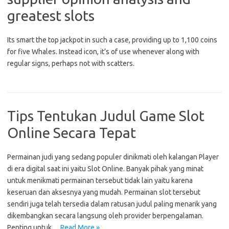
greatest slots
Its smart the top jackpot in such a case, providing up to 1,100 coins
for five Whales. Instead icon, it’s of use whenever along with
regular signs, perhaps not with scatters.
Tips Tentukan Judul Game Slot
Online Secara Tepat
Permainan judi yang sedang populer dinikmati oleh kalangan Player
di era digital saat ini yaitu Slot Online. Banyak pihak yang minat
untuk menikmati permainan tersebut tidak lain yaitu karena
keseruan dan aksesnya yang mudah. Permainan slot tersebut
sendiri juga telah tersedia dalam ratusan judul paling menarik yang
dikembangkan secara langsung oleh provider berpengalaman.
Penting untuk…
Read More »