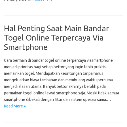
Hal Penting Saat Main Bandar
Togel Online Terpercaya Via
Smartphone
Cara bermain di bandar togel online terpercaya viasmartphone
menjadi prioritas bagi setiap bettor yang ingin lebih praktis
memainkan togel. Mendapatkan keuntungan tanpa harus
mengeluarkan biaya tambahan dan membuang waktu percuma
menjadi alasan utama. Banyak bettor akhirnya beralih pada
permainan togel online lewat smartphone saja. Meski tidak semua
smartphone dibekali dengan fitur dan sistem operasi sama.…
Read More »