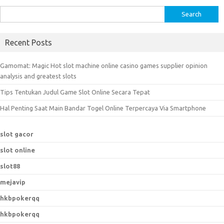
S
e
a
Recent Posts
r
c
Gamomat: Magic Hot slot machine online casino games supplier opinion
h
analysis and greatest slots
f
Tips Tentukan Judul Game Slot Online Secara Tepat
o
r
Hal Penting Saat Main Bandar Togel Online Terpercaya Via Smartphone
:
slot gacor
slot online
slot88
mejavip
hkbpokerqq
hkbpokerqq