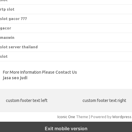
rtp slot
slot gacor 777
gacor
maxwin
slot server thailand
slot
For More Information Please
Contact Us
jasa seo judi
custom footer text left
custom footer text right
Iconic One
Theme | Powered by
Wordpress
Exit mobile version