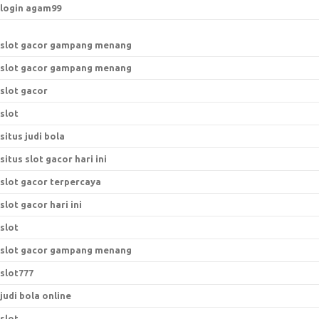
login agam99
slot gacor gampang menang
slot gacor gampang menang
slot gacor
slot
situs judi bola
situs slot gacor hari ini
slot gacor terpercaya
slot gacor hari ini
slot
slot gacor gampang menang
slot777
judi bola online
slot