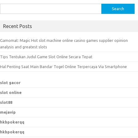
S
e
a
Recent Posts
r
c
Gamomat: Magic Hot slot machine online casino games supplier opinion
h
analysis and greatest slots
f
Tips Tentukan Judul Game Slot Online Secara Tepat
o
r
Hal Penting Saat Main Bandar Togel Online Terpercaya Via Smartphone
:
slot gacor
slot online
slot88
mejavip
hkbpokerqq
hkbpokerqq