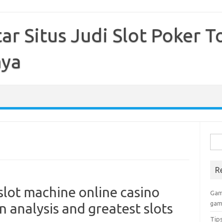
ar Situs Judi Slot Poker T
aya
Sea
for:
R
lot machine online casino
Gam
game
 analysis and greatest slots
Tip