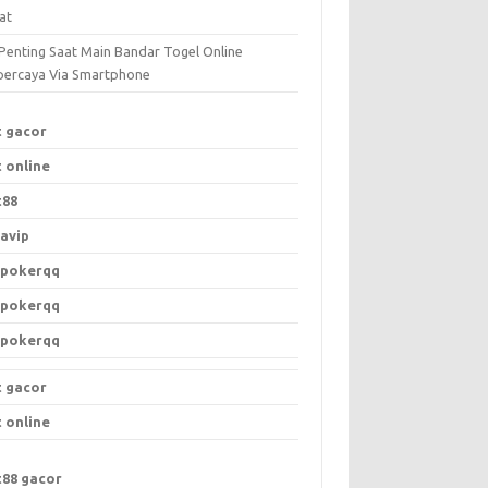
at
 Penting Saat Main Bandar Togel Online
percaya Via Smartphone
t gacor
t online
t88
avip
bpokerqq
bpokerqq
bpokerqq
t gacor
t online
t88 gacor