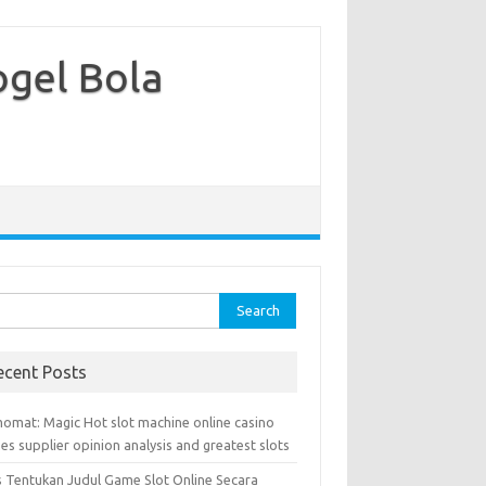
ogel Bola
rch
ecent Posts
omat: Magic Hot slot machine online casino
s supplier opinion analysis and greatest slots
s Tentukan Judul Game Slot Online Secara