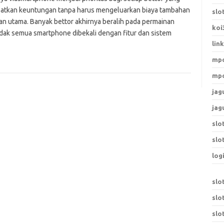
apatkan keuntungan tanpa harus mengeluarkan biaya tambahan
slo
 utama. Banyak bettor akhirnya beralih pada permainan
koi
idak semua smartphone dibekali dengan fitur dan sistem
lin
mpo
mpo
jag
jag
slo
slo
log
slo
slo
slo