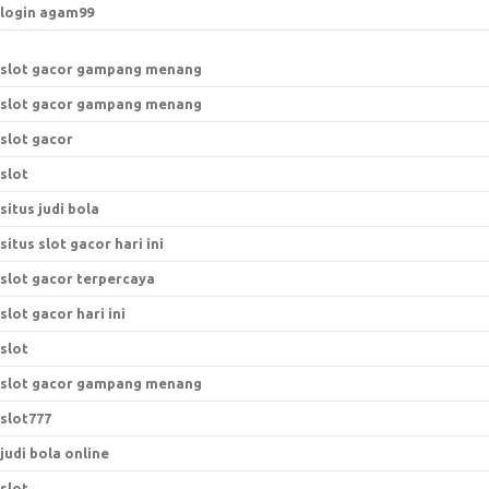
login agam99
slot gacor gampang menang
slot gacor gampang menang
slot gacor
slot
situs judi bola
situs slot gacor hari ini
slot gacor terpercaya
slot gacor hari ini
slot
slot gacor gampang menang
slot777
judi bola online
slot