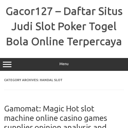
Skip
to
Gacor127 – Daftar Situs
content
Judi Slot Poker Togel
Bola Online Terpercaya
Menu
CATEGORY ARCHIVES:
HANDAL SLOT
Gamomat: Magic Hot slot
machine online casino games
supplier opinion analysis and