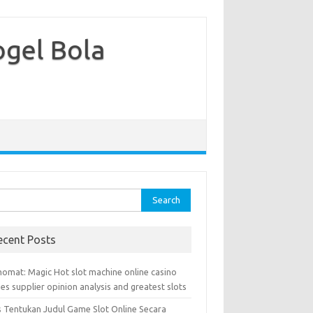
ogel Bola
rch
ecent Posts
omat: Magic Hot slot machine online casino
s supplier opinion analysis and greatest slots
s Tentukan Judul Game Slot Online Secara