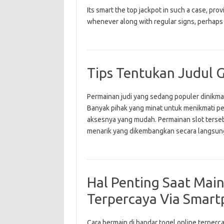
Its smart the top jackpot in such a case, prov
whenever along with regular signs, perhaps 
Tips Tentukan Judul 
Permainan judi yang sedang populer dinikmati 
Banyak pihak yang minat untuk menikmati per
aksesnya yang mudah. Permainan slot tersebu
menarik yang dikembangkan secara langsun
Hal Penting Saat Mai
Terpercaya Via Smar
Cara bermain di bandar togel online terperca