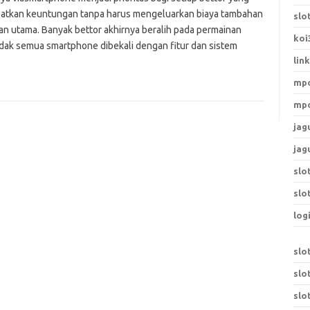
apatkan keuntungan tanpa harus mengeluarkan biaya tambahan
slo
 utama. Banyak bettor akhirnya beralih pada permainan
koi
idak semua smartphone dibekali dengan fitur dan sistem
lin
mpo
mpo
jag
jag
slo
slo
log
slo
slo
slo