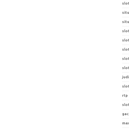
slo
sit
sit
slo
slo
slo
slo
slo
jud
slo
rtp
slo
gac
ma