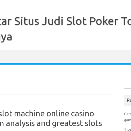
ar Situs Judi Slot Poker T
aya
Sea
for:
R
lot machine online casino
Gam
game
 analysis and greatest slots
Tip