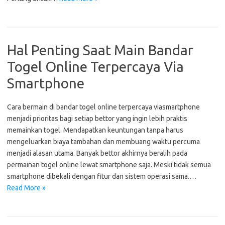
Hal Penting Saat Main Bandar
Togel Online Terpercaya Via
Smartphone
Cara bermain di bandar togel online terpercaya viasmartphone
menjadi prioritas bagi setiap bettor yang ingin lebih praktis
memainkan togel. Mendapatkan keuntungan tanpa harus
mengeluarkan biaya tambahan dan membuang waktu percuma
menjadi alasan utama. Banyak bettor akhirnya beralih pada
permainan togel online lewat smartphone saja. Meski tidak semua
smartphone dibekali dengan fitur dan sistem operasi sama.…
Read More »