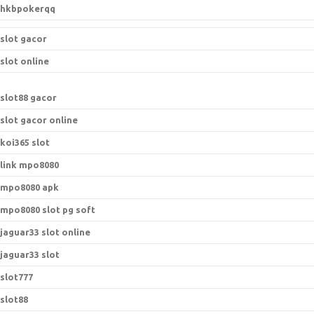
hkbpokerqq
slot gacor
slot online
s
lot88 gacor
slot gacor online
koi365 slot
link mpo8080
mpo8080 apk
mpo8080 slot pg soft
jaguar33 slot online
jaguar33 slot
slot777
slot88