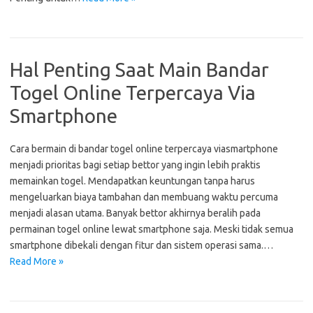
Hal Penting Saat Main Bandar
Togel Online Terpercaya Via
Smartphone
Cara bermain di bandar togel online terpercaya viasmartphone
menjadi prioritas bagi setiap bettor yang ingin lebih praktis
memainkan togel. Mendapatkan keuntungan tanpa harus
mengeluarkan biaya tambahan dan membuang waktu percuma
menjadi alasan utama. Banyak bettor akhirnya beralih pada
permainan togel online lewat smartphone saja. Meski tidak semua
smartphone dibekali dengan fitur dan sistem operasi sama.…
Read More »