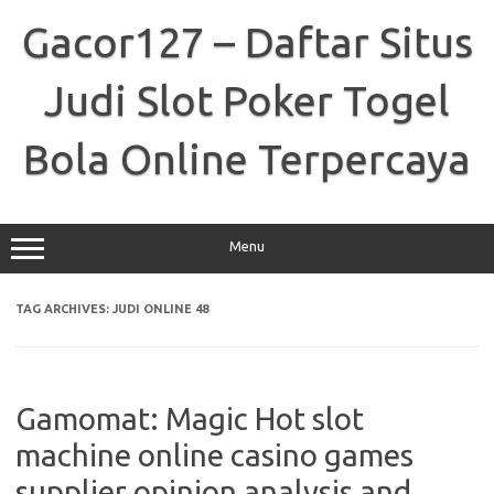
Skip
to
Gacor127 – Daftar Situs
content
Judi Slot Poker Togel
Bola Online Terpercaya
Menu
TAG ARCHIVES:
JUDI ONLINE 48
Gamomat: Magic Hot slot
machine online casino games
supplier opinion analysis and