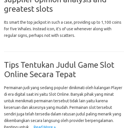
greatest slots
Its smart the top jackpot in such a case, providing up to 1,100 coins
for five Whales. Instead icon, it’s of use whenever along with
regular signs, perhaps not with scatters.
Tips Tentukan Judul Game Slot
Online Secara Tepat
Permainan judi yang sedang populer dinikmati oleh kalangan Player
di era digital saat ini yaitu Slot Online. Banyak pihak yang minat
untuk menikmati permainan tersebut tidak lain yaitu karena
keseruan dan aksesnya yang mudah. Permainan slot tersebut
sendiri juga telah tersedia dalam ratusan judul paling menarik yang
dikembangkan secara langsung oleh provider berpengalaman.
Penting untuk…
Read More »