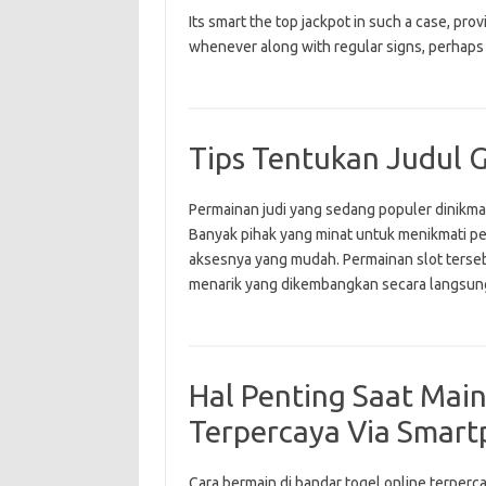
Its smart the top jackpot in such a case, prov
whenever along with regular signs, perhaps 
Tips Tentukan Judul 
Permainan judi yang sedang populer dinikmati 
Banyak pihak yang minat untuk menikmati per
aksesnya yang mudah. Permainan slot tersebu
menarik yang dikembangkan secara langsun
Hal Penting Saat Mai
Terpercaya Via Smar
Cara bermain di bandar togel online terperca