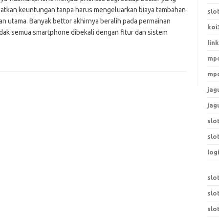
apatkan keuntungan tanpa harus mengeluarkan biaya tambahan
slo
 utama. Banyak bettor akhirnya beralih pada permainan
koi
idak semua smartphone dibekali dengan fitur dan sistem
lin
mpo
mpo
jag
jag
slo
slo
log
slo
slo
slo