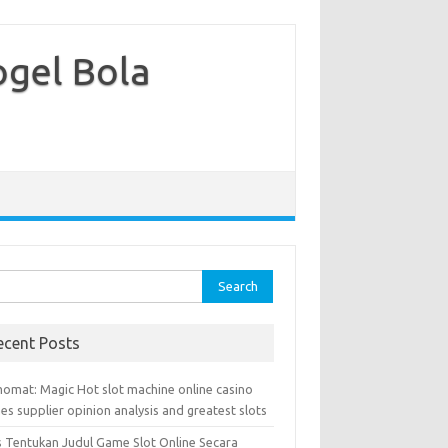
ogel Bola
rch
ecent Posts
omat: Magic Hot slot machine online casino
s supplier opinion analysis and greatest slots
s Tentukan Judul Game Slot Online Secara