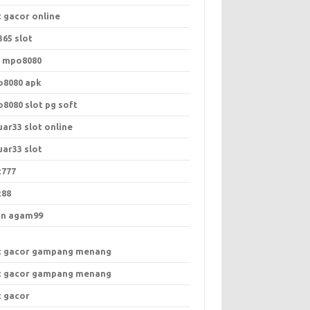
t gacor online
365 slot
k mpo8080
8080 apk
8080 slot pg soft
uar33 slot online
uar33 slot
t777
t88
in agam99
t gacor gampang menang
t gacor gampang menang
t gacor