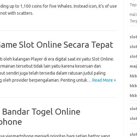
Tep
iding up to 1,100 coins for five Whales. Instead icon, it’s of use
not with scatters.
Hal
Ter
slo
Game Slot Online Secara Tepat
slo
slo
oleh kalangan Player di era digital saat ini yaitu Slot Online.
mainan tersebut tidak lain yaitu karena keseruan dan
mej
t sendiri juga telah tersedia dalam ratusan judul paling
hk
g oleh provider berpengalaman. Penting untuk…
Read More »
hk
hk
slo
n Bandar Togel Online
slo
tphone
s
lo
ya viasmartphone menjadi prioritas bagi setiap bettor yang