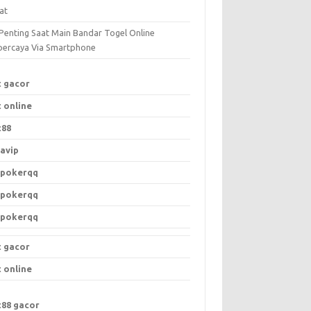
at
 Penting Saat Main Bandar Togel Online
percaya Via Smartphone
t gacor
t online
t88
avip
bpokerqq
bpokerqq
bpokerqq
t gacor
t online
t88 gacor