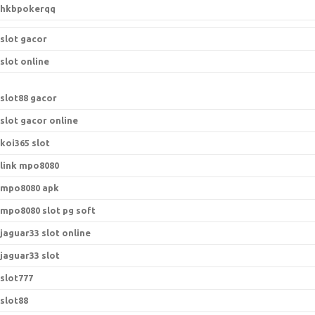
hkbpokerqq
slot gacor
slot online
s
lot88 gacor
slot gacor online
koi365 slot
link mpo8080
mpo8080 apk
mpo8080 slot pg soft
jaguar33 slot online
jaguar33 slot
slot777
slot88