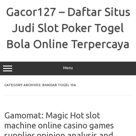
Skip
to
Gacor127 – Daftar Situs
content
Judi Slot Poker Togel
Bola Online Terpercaya
Menu
CATEGORY ARCHIVES:
BANDAR TOGEL 156
Gamomat: Magic Hot slot
machine online casino games
supplier opinion analysis and