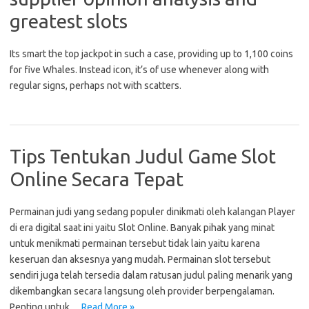
greatest slots
Its smart the top jackpot in such a case, providing up to 1,100 coins
for five Whales. Instead icon, it’s of use whenever along with
regular signs, perhaps not with scatters.
Tips Tentukan Judul Game Slot
Online Secara Tepat
Permainan judi yang sedang populer dinikmati oleh kalangan Player
di era digital saat ini yaitu Slot Online. Banyak pihak yang minat
untuk menikmati permainan tersebut tidak lain yaitu karena
keseruan dan aksesnya yang mudah. Permainan slot tersebut
sendiri juga telah tersedia dalam ratusan judul paling menarik yang
dikembangkan secara langsung oleh provider berpengalaman.
Penting untuk…
Read More »