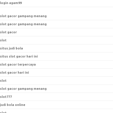
login agam99
slot gacor gampang menang
slot gacor gampang menang
slot gacor
slot
situs judi bola
situs slot gacor hari ini
slot gacor terpercaya
slot gacor hari ini
slot
slot gacor gampang menang
slot777
judi bola online
slot