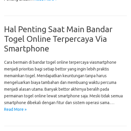
Hal Penting Saat Main Bandar
Togel Online Terpercaya Via
Smartphone
Cara bermain di bandar togel online terpercaya viasmartphone
menjadi prioritas bagi setiap bettor yang ingin lebih praktis
memainkan togel. Mendapatkan keuntungan tanpa harus
mengeluarkan biaya tambahan dan membuang waktu percuma
menjadi alasan utama. Banyak bettor akhirnya beralih pada
permainan togel online lewat smartphone saja. Meski tidak semua
smartphone dibekali dengan fitur dan sistem operasi sama.…
Read More »