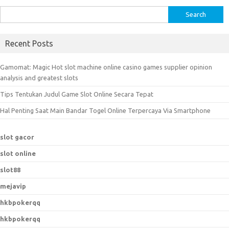
S
e
a
Recent Posts
r
c
Gamomat: Magic Hot slot machine online casino games supplier opinion
h
analysis and greatest slots
f
Tips Tentukan Judul Game Slot Online Secara Tepat
o
r
Hal Penting Saat Main Bandar Togel Online Terpercaya Via Smartphone
:
slot gacor
slot online
slot88
mejavip
hkbpokerqq
hkbpokerqq