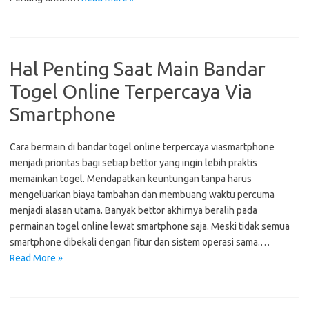
Hal Penting Saat Main Bandar
Togel Online Terpercaya Via
Smartphone
Cara bermain di bandar togel online terpercaya viasmartphone
menjadi prioritas bagi setiap bettor yang ingin lebih praktis
memainkan togel. Mendapatkan keuntungan tanpa harus
mengeluarkan biaya tambahan dan membuang waktu percuma
menjadi alasan utama. Banyak bettor akhirnya beralih pada
permainan togel online lewat smartphone saja. Meski tidak semua
smartphone dibekali dengan fitur dan sistem operasi sama.…
Read More »