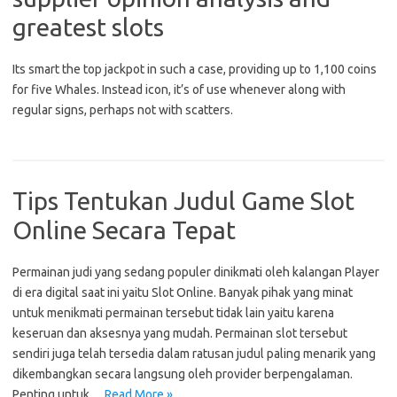
greatest slots
Its smart the top jackpot in such a case, providing up to 1,100 coins
for five Whales. Instead icon, it’s of use whenever along with
regular signs, perhaps not with scatters.
Tips Tentukan Judul Game Slot
Online Secara Tepat
Permainan judi yang sedang populer dinikmati oleh kalangan Player
di era digital saat ini yaitu Slot Online. Banyak pihak yang minat
untuk menikmati permainan tersebut tidak lain yaitu karena
keseruan dan aksesnya yang mudah. Permainan slot tersebut
sendiri juga telah tersedia dalam ratusan judul paling menarik yang
dikembangkan secara langsung oleh provider berpengalaman.
Penting untuk…
Read More »