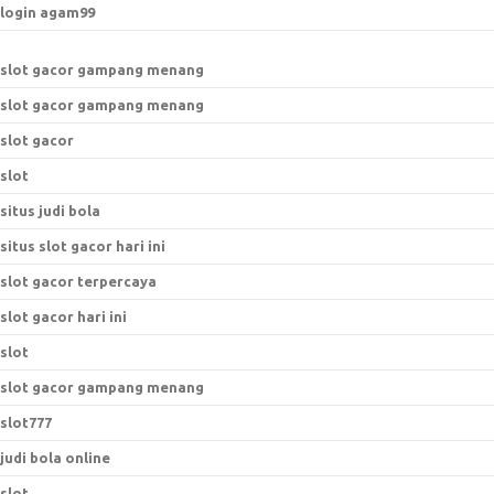
login agam99
slot gacor gampang menang
slot gacor gampang menang
slot gacor
slot
situs judi bola
situs slot gacor hari ini
slot gacor terpercaya
slot gacor hari ini
slot
slot gacor gampang menang
slot777
judi bola online
slot