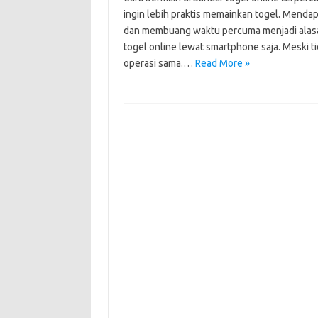
ingin lebih praktis memainkan togel. Mend
dan membuang waktu percuma menjadi alasan
togel online lewat smartphone saja. Meski t
operasi sama.…
Read More »