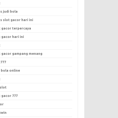
t
us judi bola
us slot gacor hari ini
t gacor terpercaya
t gacor hari ini
t
t gacor gampang menang
t777
i bola online
t
 slot
t gacor 777
or
xwin