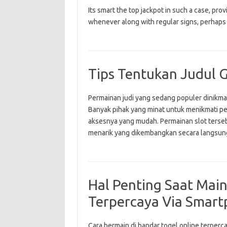
Its smart the top jackpot in such a case, prov
whenever along with regular signs, perhaps 
Tips Tentukan Judul 
Permainan judi yang sedang populer dinikmati 
Banyak pihak yang minat untuk menikmati per
aksesnya yang mudah. Permainan slot tersebu
menarik yang dikembangkan secara langsun
Hal Penting Saat Mai
Terpercaya Via Smar
Cara bermain di bandar togel online terperca