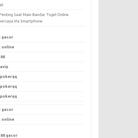
at
 Penting Saat Main Bandar Togel Online
percaya Via Smartphone
t gacor
t online
t88
avip
bpokerqq
bpokerqq
bpokerqq
t gacor
t online
t88 gacor