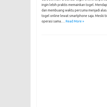
ingin lebih praktis memainkan togel. Mend
dan membuang waktu percuma menjadi alasan
togel online lewat smartphone saja. Meski t
operasi sama.…
Read More »