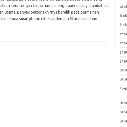
apatkan keuntungan tanpa harus mengeluarkan biaya tambahan
slo
 utama. Banyak bettor akhirnya beralih pada permainan
koi
idak semua smartphone dibekali dengan fitur dan sistem
lin
mpo
mpo
jag
jag
slo
slo
log
slo
slo
slo