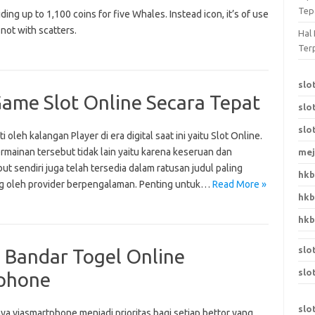
Tep
iding up to 1,100 coins for five Whales. Instead icon, it’s of use
not with scatters.
Hal
Ter
slo
Game Slot Online Secara Tepat
slo
slo
oleh kalangan Player di era digital saat ini yaitu Slot Online.
mainan tersebut tidak lain yaitu karena keseruan dan
mej
t sendiri juga telah tersedia dalam ratusan judul paling
hk
g oleh provider berpengalaman. Penting untuk…
Read More »
hk
hk
slo
n Bandar Togel Online
slo
tphone
s
lo
ya viasmartphone menjadi prioritas bagi setiap bettor yang