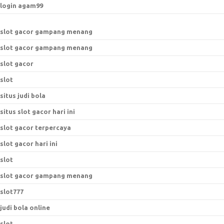
login agam99
slot gacor gampang menang
slot gacor gampang menang
slot gacor
slot
situs judi bola
situs slot gacor hari ini
slot gacor terpercaya
slot gacor hari ini
slot
slot gacor gampang menang
slot777
judi bola online
slot