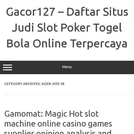
Skip
to
Gacor127 – Daftar Situs
content
Judi Slot Poker Togel
Bola Online Terpercaya
Menu
CATEGORY ARCHIVES:
AGEN JUDI 38
Gamomat: Magic Hot slot
machine online casino games
supplier opinion analysis and