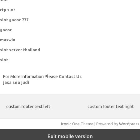
rtp slot
slot gacor 777
gacor
maxwin
slot server thailand
slot
For More Information Please
Contact Us
jasa seo judi
custom footer text left
custom footer text right
Iconic One
Theme | Powered by
Wordpress
Exit mobile version