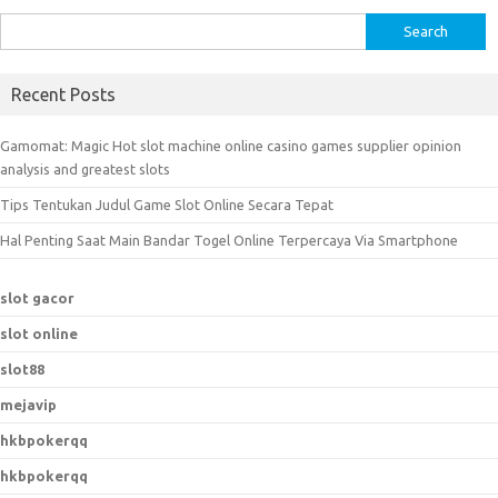
S
e
a
Recent Posts
r
c
Gamomat: Magic Hot slot machine online casino games supplier opinion
h
analysis and greatest slots
f
Tips Tentukan Judul Game Slot Online Secara Tepat
o
r
Hal Penting Saat Main Bandar Togel Online Terpercaya Via Smartphone
:
slot gacor
slot online
slot88
mejavip
hkbpokerqq
hkbpokerqq