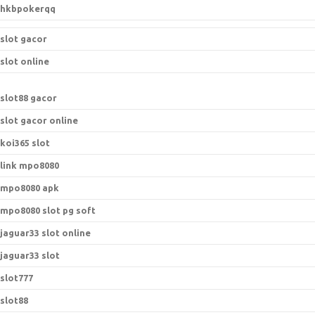
hkbpokerqq
slot gacor
slot online
s
lot88 gacor
slot gacor online
koi365 slot
link mpo8080
mpo8080 apk
mpo8080 slot pg soft
jaguar33 slot online
jaguar33 slot
slot777
slot88