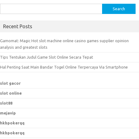
S
e
a
Recent Posts
r
c
Gamomat: Magic Hot slot machine online casino games supplier opinion
h
analysis and greatest slots
f
Tips Tentukan Judul Game Slot Online Secara Tepat
o
r
Hal Penting Saat Main Bandar Togel Online Terpercaya Via Smartphone
:
slot gacor
slot online
slot88
mejavip
hkbpokerqq
hkbpokerqq