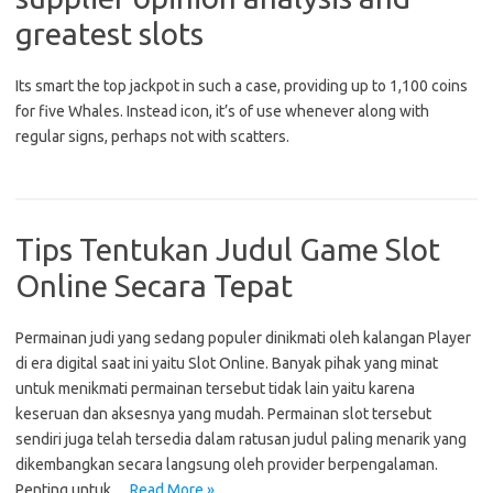
greatest slots
Its smart the top jackpot in such a case, providing up to 1,100 coins
for five Whales. Instead icon, it’s of use whenever along with
regular signs, perhaps not with scatters.
Tips Tentukan Judul Game Slot
Online Secara Tepat
Permainan judi yang sedang populer dinikmati oleh kalangan Player
di era digital saat ini yaitu Slot Online. Banyak pihak yang minat
untuk menikmati permainan tersebut tidak lain yaitu karena
keseruan dan aksesnya yang mudah. Permainan slot tersebut
sendiri juga telah tersedia dalam ratusan judul paling menarik yang
dikembangkan secara langsung oleh provider berpengalaman.
Penting untuk…
Read More »