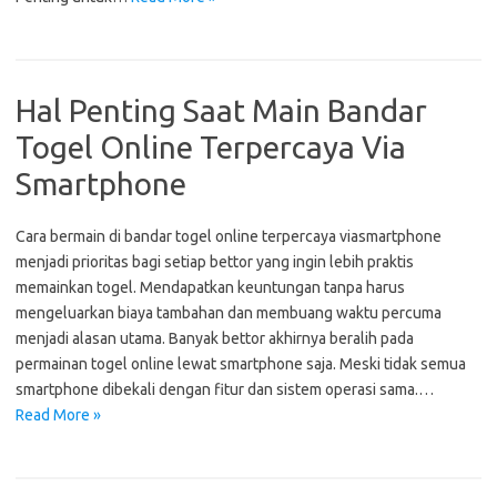
Hal Penting Saat Main Bandar
Togel Online Terpercaya Via
Smartphone
Cara bermain di bandar togel online terpercaya viasmartphone
menjadi prioritas bagi setiap bettor yang ingin lebih praktis
memainkan togel. Mendapatkan keuntungan tanpa harus
mengeluarkan biaya tambahan dan membuang waktu percuma
menjadi alasan utama. Banyak bettor akhirnya beralih pada
permainan togel online lewat smartphone saja. Meski tidak semua
smartphone dibekali dengan fitur dan sistem operasi sama.…
Read More »