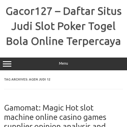
Skip
to
Gacor127 – Daftar Situs
content
Judi Slot Poker Togel
Bola Online Terpercaya
Menu
TAG ARCHIVES:
AGEN JUDI 12
Gamomat: Magic Hot slot
machine online casino games
supplier opinion analysis and