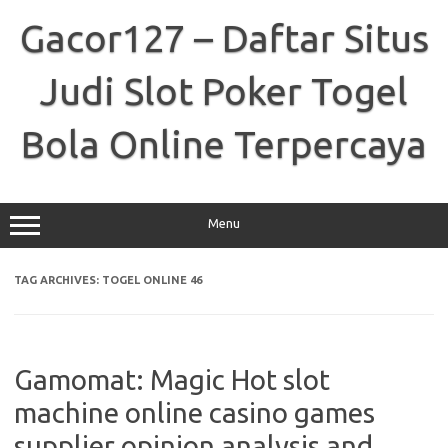
Skip
to
Gacor127 – Daftar Situs
content
Judi Slot Poker Togel
Bola Online Terpercaya
Menu
TAG ARCHIVES:
TOGEL ONLINE 46
Gamomat: Magic Hot slot
machine online casino games
supplier opinion analysis and