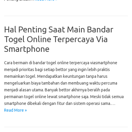
Hal Penting Saat Main Bandar
Togel Online Terpercaya Via
Smartphone
Cara bermain di bandar togel online terpercaya viasmartphone
menjadi prioritas bagi setiap bettor yang ingin lebih praktis
memainkan togel. Mendapatkan keuntungan tanpa harus
mengeluarkan biaya tambahan dan membuang waktu percuma
menjadi alasan utama. Banyak bettor akhirnya beralih pada
permainan togel online lewat smartphone saja. Meski tidak semua
smartphone dibekali dengan fitur dan sistem operasi sama.…
Read More »