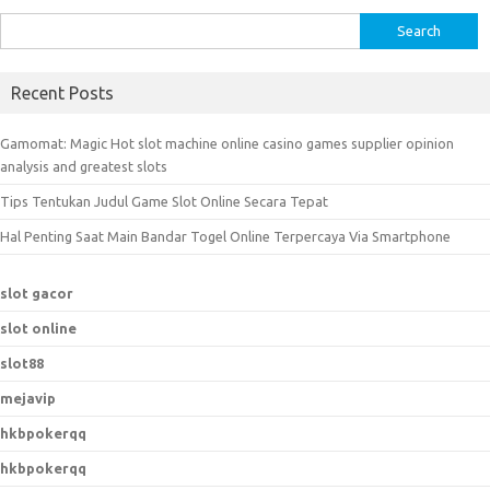
S
e
a
Recent Posts
r
c
Gamomat: Magic Hot slot machine online casino games supplier opinion
h
analysis and greatest slots
f
Tips Tentukan Judul Game Slot Online Secara Tepat
o
r
Hal Penting Saat Main Bandar Togel Online Terpercaya Via Smartphone
:
slot gacor
slot online
slot88
mejavip
hkbpokerqq
hkbpokerqq