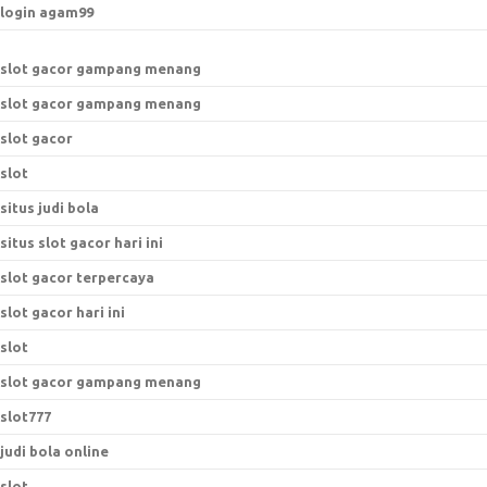
login agam99
slot gacor gampang menang
slot gacor gampang menang
slot gacor
slot
situs judi bola
situs slot gacor hari ini
slot gacor terpercaya
slot gacor hari ini
slot
slot gacor gampang menang
slot777
judi bola online
slot