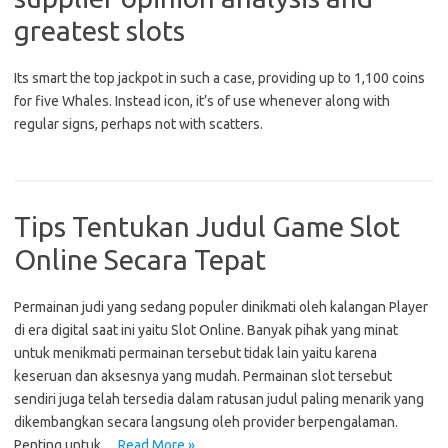
greatest slots
Its smart the top jackpot in such a case, providing up to 1,100 coins
for five Whales. Instead icon, it’s of use whenever along with
regular signs, perhaps not with scatters.
Tips Tentukan Judul Game Slot
Online Secara Tepat
Permainan judi yang sedang populer dinikmati oleh kalangan Player
di era digital saat ini yaitu Slot Online. Banyak pihak yang minat
untuk menikmati permainan tersebut tidak lain yaitu karena
keseruan dan aksesnya yang mudah. Permainan slot tersebut
sendiri juga telah tersedia dalam ratusan judul paling menarik yang
dikembangkan secara langsung oleh provider berpengalaman.
Penting untuk…
Read More »