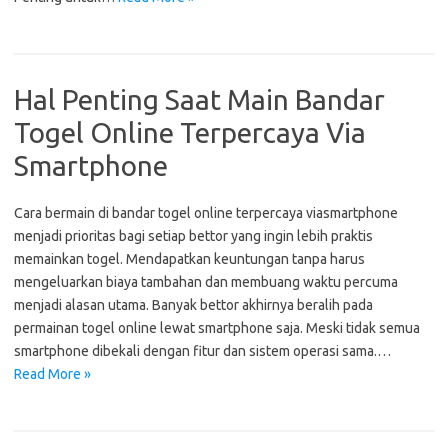
Hal Penting Saat Main Bandar
Togel Online Terpercaya Via
Smartphone
Cara bermain di bandar togel online terpercaya viasmartphone
menjadi prioritas bagi setiap bettor yang ingin lebih praktis
memainkan togel. Mendapatkan keuntungan tanpa harus
mengeluarkan biaya tambahan dan membuang waktu percuma
menjadi alasan utama. Banyak bettor akhirnya beralih pada
permainan togel online lewat smartphone saja. Meski tidak semua
smartphone dibekali dengan fitur dan sistem operasi sama.…
Read More »