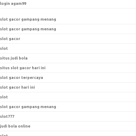
login agam99
slot gacor gampang menang
slot gacor gampang menang
slot gacor
slot
situs judi bola
situs slot gacor hari ini
slot gacor terpercaya
slot gacor hari ini
slot
slot gacor gampang menang
slot777
judi bola online
slot