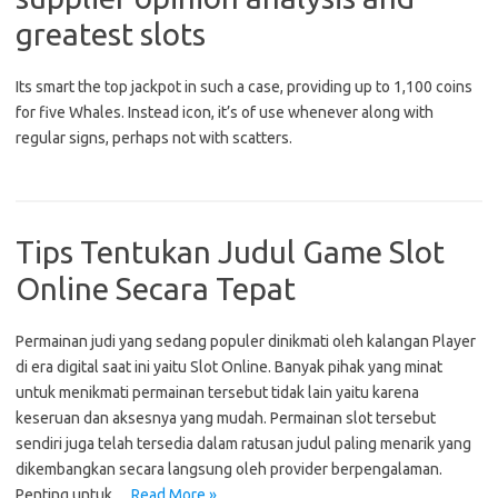
greatest slots
Its smart the top jackpot in such a case, providing up to 1,100 coins
for five Whales. Instead icon, it’s of use whenever along with
regular signs, perhaps not with scatters.
Tips Tentukan Judul Game Slot
Online Secara Tepat
Permainan judi yang sedang populer dinikmati oleh kalangan Player
di era digital saat ini yaitu Slot Online. Banyak pihak yang minat
untuk menikmati permainan tersebut tidak lain yaitu karena
keseruan dan aksesnya yang mudah. Permainan slot tersebut
sendiri juga telah tersedia dalam ratusan judul paling menarik yang
dikembangkan secara langsung oleh provider berpengalaman.
Penting untuk…
Read More »