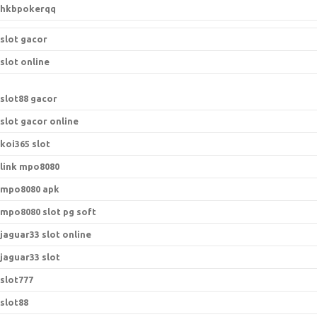
hkbpokerqq
slot gacor
slot online
s
lot88 gacor
slot gacor online
koi365 slot
link mpo8080
mpo8080 apk
mpo8080 slot pg soft
jaguar33 slot online
jaguar33 slot
slot777
slot88