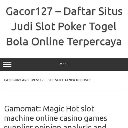
Skip
to
Gacor127 – Daftar Situs
content
Judi Slot Poker Togel
Bola Online Terpercaya
Menu
CATEGORY ARCHIVES:
FREEBET SLOT TANPA DEPOSIT
Gamomat: Magic Hot slot
machine online casino games
supplier opinion analysis and