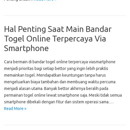
Hal Penting Saat Main Bandar
Togel Online Terpercaya Via
Smartphone
Cara bermain di bandar togel online terpercaya viasmartphone
menjadi prioritas bagi setiap bettor yang ingin lebih praktis
memainkan togel. Mendapatkan keuntungan tanpa harus
mengeluarkan biaya tambahan dan membuang waktu percuma
menjadi alasan utama. Banyak bettor akhirnya beralih pada
permainan togel online lewat smartphone saja. Meski tidak semua
smartphone dibekali dengan fitur dan sistem operasi sama.…
Read More »