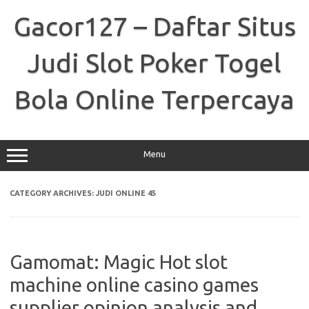
Skip
to
Gacor127 – Daftar Situs
content
Judi Slot Poker Togel
Bola Online Terpercaya
Menu
CATEGORY ARCHIVES:
JUDI ONLINE 45
Gamomat: Magic Hot slot
machine online casino games
supplier opinion analysis and