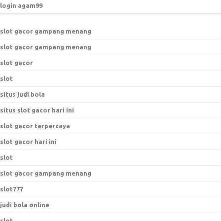
login agam99
slot gacor gampang menang
slot gacor gampang menang
slot gacor
slot
situs judi bola
situs slot gacor hari ini
slot gacor terpercaya
slot gacor hari ini
slot
slot gacor gampang menang
slot777
judi bola online
slot