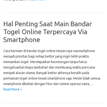
Hal Penting Saat Main Bandar
Togel Online Terpercaya Via
Smartphone
Cara bermain di bandar togel online terpercaya viasmartphone
menjadi prioritas bagi setiap bettor yang ingin lebih praktis
memainkan togel. Mendapatkan keuntungan tanpa harus
mengeluarkan biaya tambahan dan membuang waktu percuma
menjadi alasan utama. Banyak bettor akhirnya beralih pada
permainan togel online lewat smartphone saja. Meski tidak semua
smartphone dibekali dengan fitur dan sistem operasi sama.…
Read More »