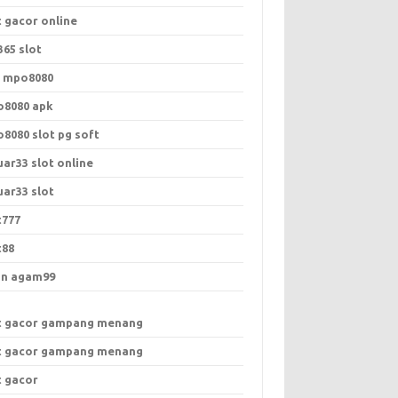
t gacor online
365 slot
k mpo8080
8080 apk
8080 slot pg soft
uar33 slot online
uar33 slot
t777
t88
in agam99
t gacor gampang menang
t gacor gampang menang
t gacor