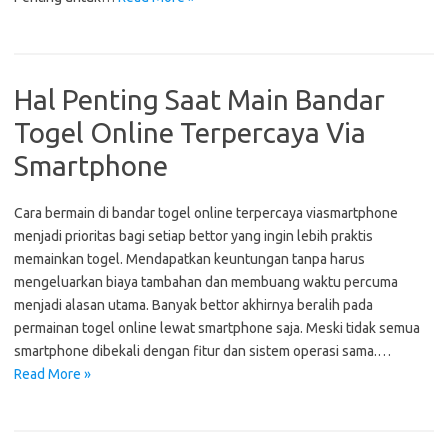
Hal Penting Saat Main Bandar
Togel Online Terpercaya Via
Smartphone
Cara bermain di bandar togel online terpercaya viasmartphone
menjadi prioritas bagi setiap bettor yang ingin lebih praktis
memainkan togel. Mendapatkan keuntungan tanpa harus
mengeluarkan biaya tambahan dan membuang waktu percuma
menjadi alasan utama. Banyak bettor akhirnya beralih pada
permainan togel online lewat smartphone saja. Meski tidak semua
smartphone dibekali dengan fitur dan sistem operasi sama.…
Read More »