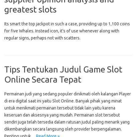
greatest slots
Its smart the top jackpot in such a case, providing up to 1,100 coins
for five Whales. Instead icon, it’s of use whenever along with
regular signs, perhaps not with scatters.
Tips Tentukan Judul Game Slot
Online Secara Tepat
Permainan judi yang sedang populer dinikmati oleh kalangan Player
di era digital saat ini yaitu Slot Online. Banyak pihak yang minat
untuk menikmati permainan tersebut tidak lain yaitu karena
keseruan dan aksesnya yang mudah. Permainan slot tersebut
sendiri juga telah tersedia dalam ratusan judul paling menarik yang
dikembangkan secara langsung oleh provider berpengalaman.
Penting untuk…
Read More »