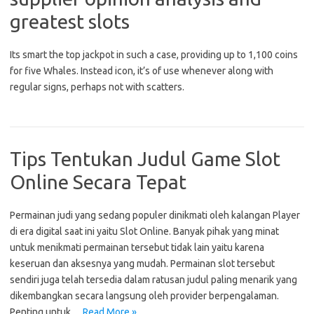
greatest slots
Its smart the top jackpot in such a case, providing up to 1,100 coins
for five Whales. Instead icon, it’s of use whenever along with
regular signs, perhaps not with scatters.
Tips Tentukan Judul Game Slot
Online Secara Tepat
Permainan judi yang sedang populer dinikmati oleh kalangan Player
di era digital saat ini yaitu Slot Online. Banyak pihak yang minat
untuk menikmati permainan tersebut tidak lain yaitu karena
keseruan dan aksesnya yang mudah. Permainan slot tersebut
sendiri juga telah tersedia dalam ratusan judul paling menarik yang
dikembangkan secara langsung oleh provider berpengalaman.
Penting untuk…
Read More »