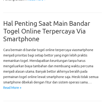
Hal Penting Saat Main Bandar
Togel Online Terpercaya Via
Smartphone
Cara bermain di bandar togel online terpercaya viasmartphone
menjadi prioritas bagi setiap bettor yang ingin lebih praktis
memainkan togel. Mendapatkan keuntungan tanpa harus
mengeluarkan biaya tambahan dan membuang waktu percuma
menjadi alasan utama. Banyak bettor akhirnya beralih pada
permainan togel online lewat smartphone saja. Meski tidak semua
smartphone dibekali dengan fitur dan sistem operasi sama.…
Read More »