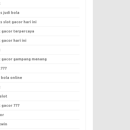
t
us judi bola
us slot gacor hari ini
t gacor terpercaya
t gacor hari ini
t
t gacor gampang menang
t777
i bola online
t
 slot
t gacor 777
or
xwin