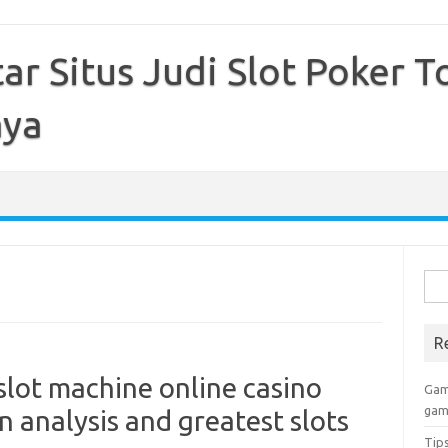
ar Situs Judi Slot Poker T
aya
Sea
for:
R
lot machine online casino
Gam
game
 analysis and greatest slots
Tip