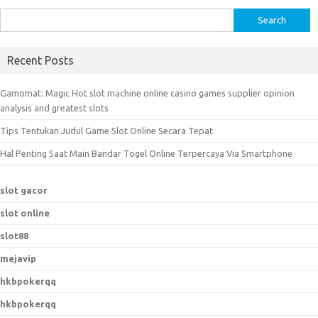
S
e
a
Recent Posts
r
c
Gamomat: Magic Hot slot machine online casino games supplier opinion
h
analysis and greatest slots
f
Tips Tentukan Judul Game Slot Online Secara Tepat
o
r
Hal Penting Saat Main Bandar Togel Online Terpercaya Via Smartphone
:
slot gacor
slot online
slot88
mejavip
hkbpokerqq
hkbpokerqq