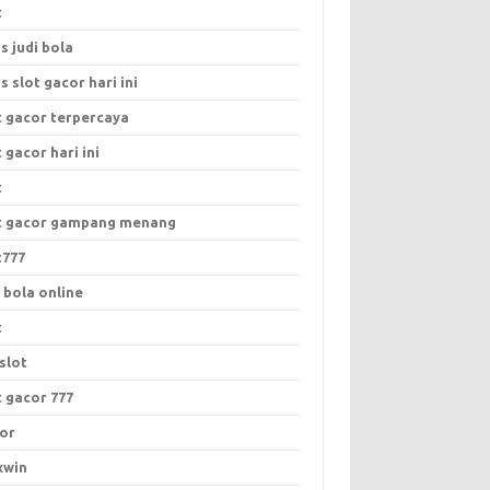
t
us judi bola
us slot gacor hari ini
t gacor terpercaya
t gacor hari ini
t
t gacor gampang menang
t777
i bola online
t
 slot
t gacor 777
or
xwin