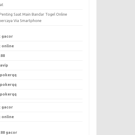
at
 Penting Saat Main Bandar Togel Online
percaya Via Smartphone
t gacor
t online
t88
avip
bpokerqq
bpokerqq
bpokerqq
t gacor
t online
t88 gacor