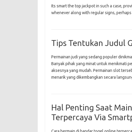
Its smart the top jackpot in such a case, prov
whenever along with regular signs, perhaps 
Tips Tentukan Judul 
Permainan judi yang sedang populer dinikmati 
Banyak pihak yang minat untuk menikmati per
aksesnya yang mudah. Permainan slot tersebu
menarik yang dikembangkan secara langsun
Hal Penting Saat Mai
Terpercaya Via Smar
Cara bermain di bandar togel online terperca