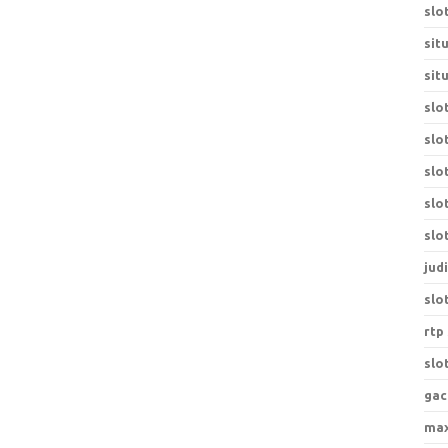
slo
sit
sit
slo
slo
slo
slo
slo
jud
slo
rtp
slo
gac
ma