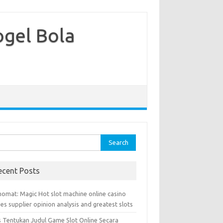
ogel Bola
rch
ecent Posts
omat: Magic Hot slot machine online casino
s supplier opinion analysis and greatest slots
s Tentukan Judul Game Slot Online Secara