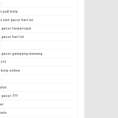
t
us judi bola
us slot gacor hari ini
t gacor terpercaya
t gacor hari ini
t
t gacor gampang menang
t777
i bola online
t
 slot
t gacor 777
or
xwin