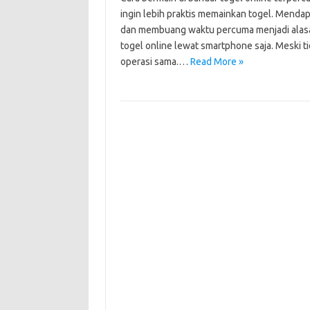
ingin lebih praktis memainkan togel. Mend
dan membuang waktu percuma menjadi alasan
togel online lewat smartphone saja. Meski t
operasi sama.…
Read More »