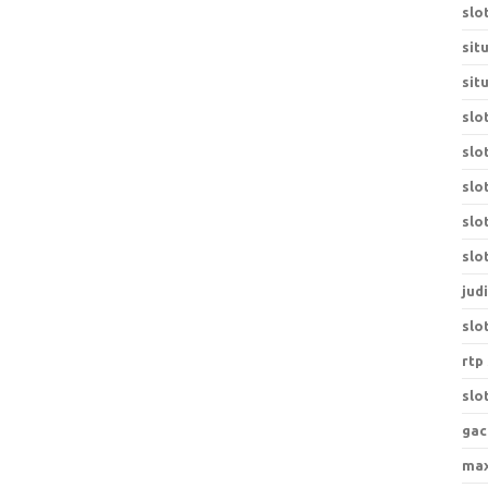
slo
sit
sit
slo
slo
slo
slo
slo
jud
slo
rtp
slo
gac
ma