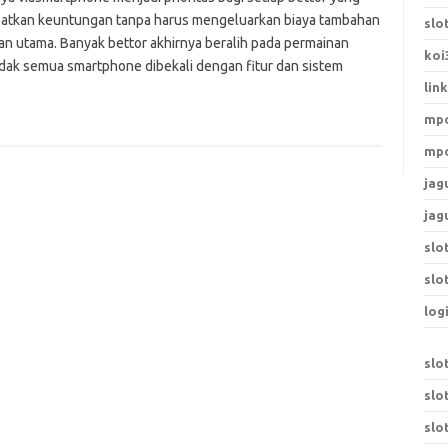
apatkan keuntungan tanpa harus mengeluarkan biaya tambahan
slo
 utama. Banyak bettor akhirnya beralih pada permainan
koi
idak semua smartphone dibekali dengan fitur dan sistem
lin
mpo
mpo
jag
jag
slo
slo
log
slo
slo
slo