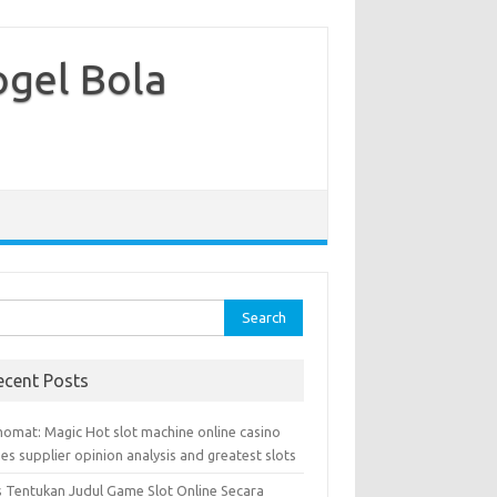
ogel Bola
rch
ecent Posts
omat: Magic Hot slot machine online casino
s supplier opinion analysis and greatest slots
s Tentukan Judul Game Slot Online Secara