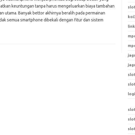
apatkan keuntungan tanpa harus mengeluarkan biaya tambahan
slo
 utama. Banyak bettor akhirnya beralih pada permainan
koi
idak semua smartphone dibekali dengan fitur dan sistem
lin
mpo
mpo
jag
jag
slo
slo
log
slo
slo
slo