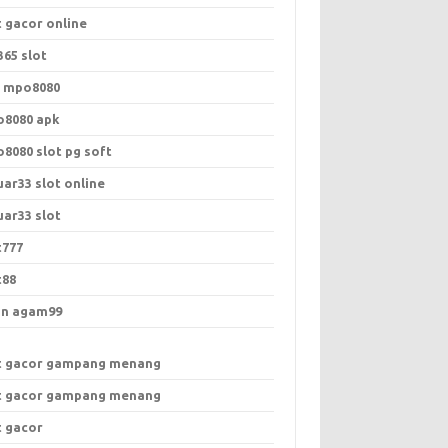
t gacor online
365 slot
k mpo8080
8080 apk
8080 slot pg soft
uar33 slot online
uar33 slot
t777
t88
in agam99
t gacor gampang menang
t gacor gampang menang
t gacor