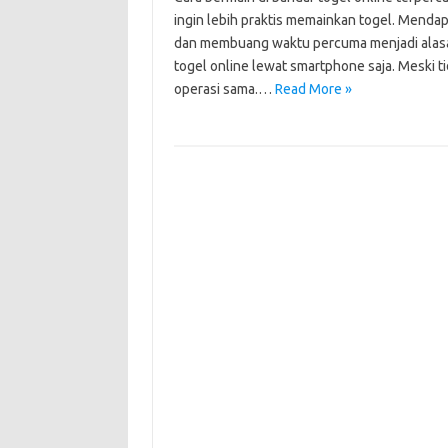
ingin lebih praktis memainkan togel. Mend
dan membuang waktu percuma menjadi alasan
togel online lewat smartphone saja. Meski t
operasi sama.…
Read More »