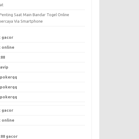
at
 Penting Saat Main Bandar Togel Online
percaya Via Smartphone
t gacor
t online
t88
avip
bpokerqq
bpokerqq
bpokerqq
t gacor
t online
t88 gacor