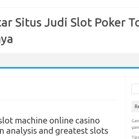
ar Situs Judi Slot Poker T
aya
Sea
for:
R
lot machine online casino
Gam
game
 analysis and greatest slots
Tip