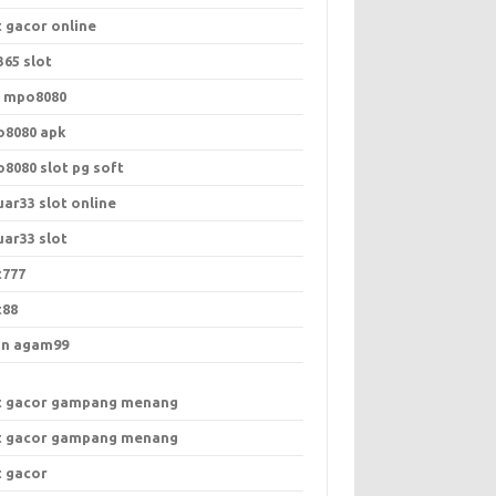
t gacor online
365 slot
k mpo8080
8080 apk
8080 slot pg soft
uar33 slot online
uar33 slot
t777
t88
in agam99
t gacor gampang menang
t gacor gampang menang
t gacor