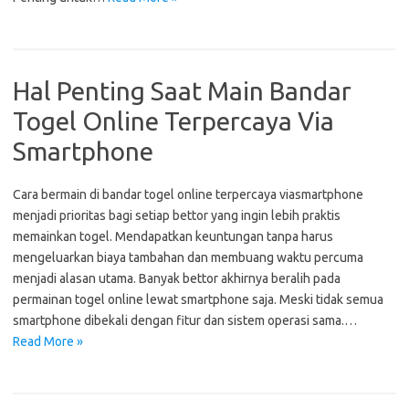
Hal Penting Saat Main Bandar
Togel Online Terpercaya Via
Smartphone
Cara bermain di bandar togel online terpercaya viasmartphone
menjadi prioritas bagi setiap bettor yang ingin lebih praktis
memainkan togel. Mendapatkan keuntungan tanpa harus
mengeluarkan biaya tambahan dan membuang waktu percuma
menjadi alasan utama. Banyak bettor akhirnya beralih pada
permainan togel online lewat smartphone saja. Meski tidak semua
smartphone dibekali dengan fitur dan sistem operasi sama.…
Read More »