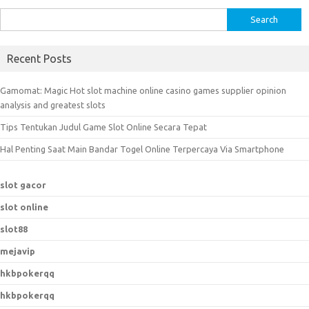
S
e
a
Recent Posts
r
c
Gamomat: Magic Hot slot machine online casino games supplier opinion
h
analysis and greatest slots
f
Tips Tentukan Judul Game Slot Online Secara Tepat
o
r
Hal Penting Saat Main Bandar Togel Online Terpercaya Via Smartphone
:
slot gacor
slot online
slot88
mejavip
hkbpokerqq
hkbpokerqq