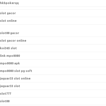
hkbpokerqq
slot gacor
slot online
s
lot88 gacor
slot gacor online
koi365 slot
link mpo8080
mpo8080 apk
mpo8080 slot pg soft
jaguar33 slot online
jaguar33 slot
slot777
slot88