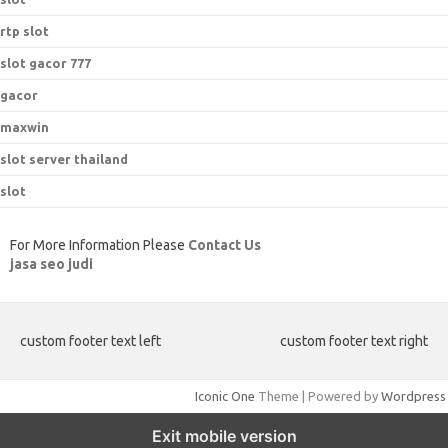
rtp slot
slot gacor 777
gacor
maxwin
slot server thailand
slot
For More Information Please
Contact Us
jasa seo judi
custom footer text left
custom footer text right
Iconic One
Theme | Powered by
Wordpress
Exit mobile version