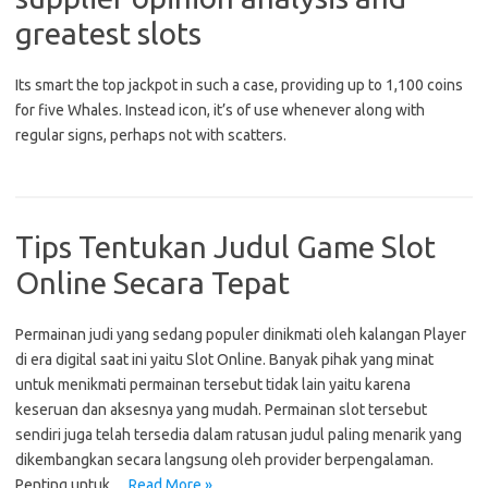
greatest slots
Its smart the top jackpot in such a case, providing up to 1,100 coins
for five Whales. Instead icon, it’s of use whenever along with
regular signs, perhaps not with scatters.
Tips Tentukan Judul Game Slot
Online Secara Tepat
Permainan judi yang sedang populer dinikmati oleh kalangan Player
di era digital saat ini yaitu Slot Online. Banyak pihak yang minat
untuk menikmati permainan tersebut tidak lain yaitu karena
keseruan dan aksesnya yang mudah. Permainan slot tersebut
sendiri juga telah tersedia dalam ratusan judul paling menarik yang
dikembangkan secara langsung oleh provider berpengalaman.
Penting untuk…
Read More »