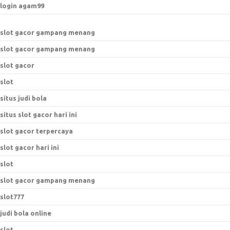
login agam99
slot gacor gampang menang
slot gacor gampang menang
slot gacor
slot
situs judi bola
situs slot gacor hari ini
slot gacor terpercaya
slot gacor hari ini
slot
slot gacor gampang menang
slot777
judi bola online
slot