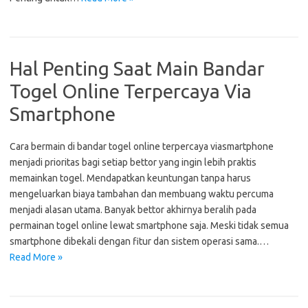
Hal Penting Saat Main Bandar
Togel Online Terpercaya Via
Smartphone
Cara bermain di bandar togel online terpercaya viasmartphone
menjadi prioritas bagi setiap bettor yang ingin lebih praktis
memainkan togel. Mendapatkan keuntungan tanpa harus
mengeluarkan biaya tambahan dan membuang waktu percuma
menjadi alasan utama. Banyak bettor akhirnya beralih pada
permainan togel online lewat smartphone saja. Meski tidak semua
smartphone dibekali dengan fitur dan sistem operasi sama.…
Read More »