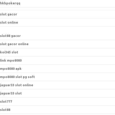
hkbpokerqq
slot gacor
slot online
s
lot88 gacor
slot gacor online
koi365 slot
link mpo8080
mpo8080 apk
mpo8080 slot pg soft
jaguar33 slot online
jaguar33 slot
slot777
slot88