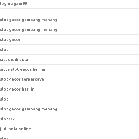
login agam99
slot gacor gampang menang
slot gacor gampang menang
slot gacor
slot
situs judi bola
situs slot gacor hari ini
slot gacor terpercaya
slot gacor hari ini
slot
slot gacor gampang menang
slot777
judi bola online
slot