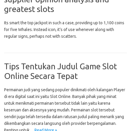
greatest slots
Its smart the top jackpot in such a case, providing up to 1,100 coins
for five Whales. Instead icon, it’s of use whenever along with
regular signs, perhaps not with scatters.
Tips Tentukan Judul Game Slot
Online Secara Tepat
Permainan judi yang sedang populer dinikmati oleh kalangan Player
di era digital saat ini yaitu Slot Online. Banyak pihak yang minat
untuk menikmati permainan tersebut tidak lain yaitu karena
keseruan dan aksesnya yang mudah. Permainan slot tersebut
sendiri juga telah tersedia dalam ratusan judul paling menarik yang
dikembangkan secara langsung oleh provider berpengalaman.
Penting untuk…
Read More »