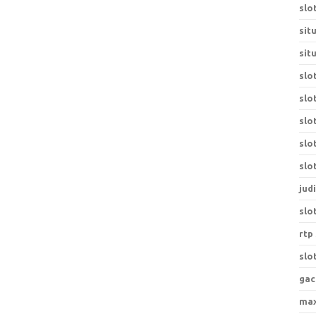
slo
sit
sit
slo
slo
slo
slo
slo
jud
slo
rtp
slo
gac
ma