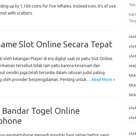
Tep
iding up to 1,100 coins for five Whales. Instead icon, it’s of use
not with scatters.
Hal
Ter
slo
Game Slot Online Secara Tepat
slo
slo
oleh kalangan Player di era digital saat ini yaitu Slot Online.
mainan tersebut tidak lain yaitu karena keseruan dan
mej
t sendiri juga telah tersedia dalam ratusan judul paling
hk
g oleh provider berpengalaman. Penting untuk…
Read More »
hk
hk
slo
n Bandar Togel Online
slo
tphone
s
lo
ya viasmartphone menjadi prioritas bagi setiap bettor yang