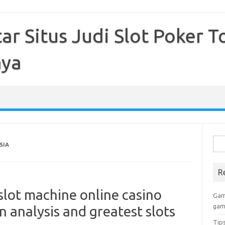
ar Situs Judi Slot Poker T
aya
Sea
SIA
for:
R
lot machine online casino
Gam
game
 analysis and greatest slots
Tip