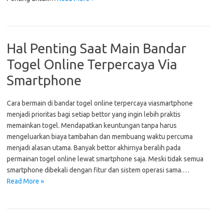
Hal Penting Saat Main Bandar
Togel Online Terpercaya Via
Smartphone
Cara bermain di bandar togel online terpercaya viasmartphone
menjadi prioritas bagi setiap bettor yang ingin lebih praktis
memainkan togel. Mendapatkan keuntungan tanpa harus
mengeluarkan biaya tambahan dan membuang waktu percuma
menjadi alasan utama. Banyak bettor akhirnya beralih pada
permainan togel online lewat smartphone saja. Meski tidak semua
smartphone dibekali dengan fitur dan sistem operasi sama.…
Read More »