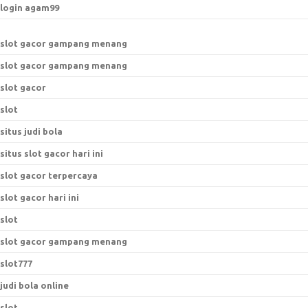
login agam99
slot gacor gampang menang
slot gacor gampang menang
slot gacor
slot
situs judi bola
situs slot gacor hari ini
slot gacor terpercaya
slot gacor hari ini
slot
slot gacor gampang menang
slot777
judi bola online
slot