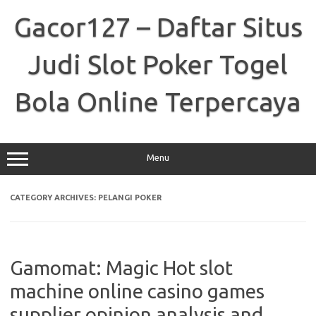
Skip
to
Gacor127 – Daftar Situs
content
Judi Slot Poker Togel
Bola Online Terpercaya
Menu
CATEGORY ARCHIVES:
PELANGI POKER
Gamomat: Magic Hot slot
machine online casino games
supplier opinion analysis and