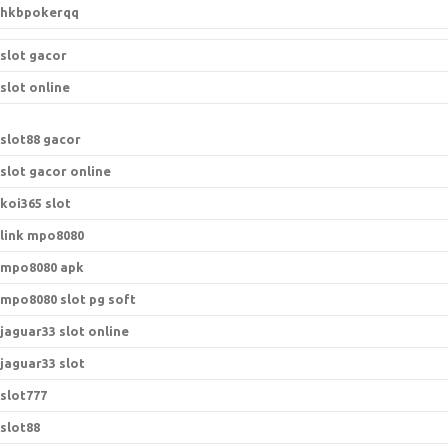
hkbpokerqq
slot gacor
slot online
s
lot88 gacor
slot gacor online
koi365 slot
link mpo8080
mpo8080 apk
mpo8080 slot pg soft
jaguar33 slot online
jaguar33 slot
slot777
slot88