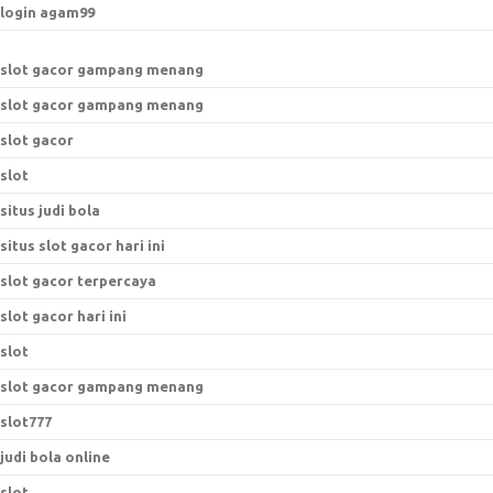
login agam99
slot gacor gampang menang
slot gacor gampang menang
slot gacor
slot
situs judi bola
situs slot gacor hari ini
slot gacor terpercaya
slot gacor hari ini
slot
slot gacor gampang menang
slot777
judi bola online
slot