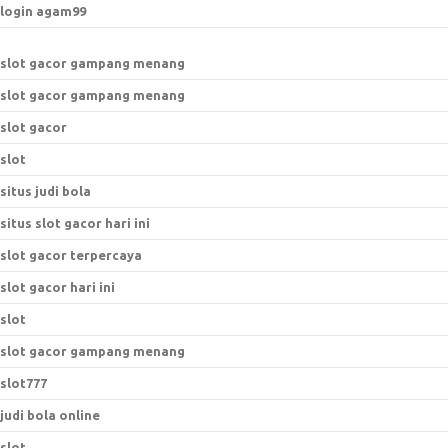
login agam99
slot gacor gampang menang
slot gacor gampang menang
slot gacor
slot
situs judi bola
situs slot gacor hari ini
slot gacor terpercaya
slot gacor hari ini
slot
slot gacor gampang menang
slot777
judi bola online
slot