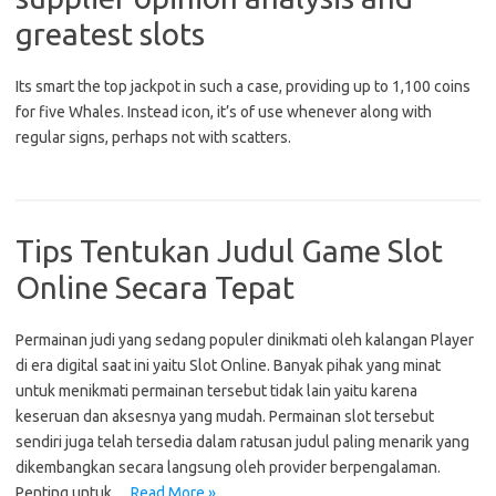
greatest slots
Its smart the top jackpot in such a case, providing up to 1,100 coins
for five Whales. Instead icon, it’s of use whenever along with
regular signs, perhaps not with scatters.
Tips Tentukan Judul Game Slot
Online Secara Tepat
Permainan judi yang sedang populer dinikmati oleh kalangan Player
di era digital saat ini yaitu Slot Online. Banyak pihak yang minat
untuk menikmati permainan tersebut tidak lain yaitu karena
keseruan dan aksesnya yang mudah. Permainan slot tersebut
sendiri juga telah tersedia dalam ratusan judul paling menarik yang
dikembangkan secara langsung oleh provider berpengalaman.
Penting untuk…
Read More »