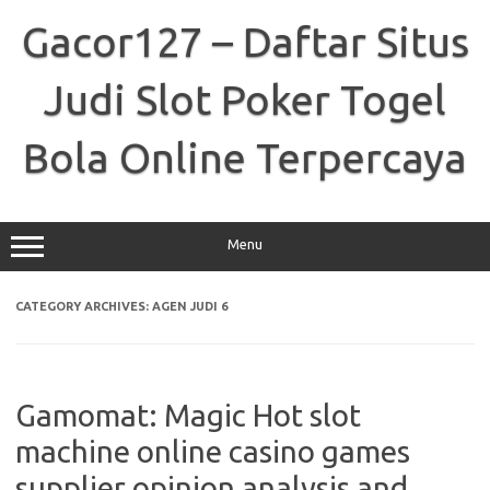
Skip
to
Gacor127 – Daftar Situs
content
Judi Slot Poker Togel
Bola Online Terpercaya
Menu
CATEGORY ARCHIVES:
AGEN JUDI 6
Gamomat: Magic Hot slot
machine online casino games
supplier opinion analysis and