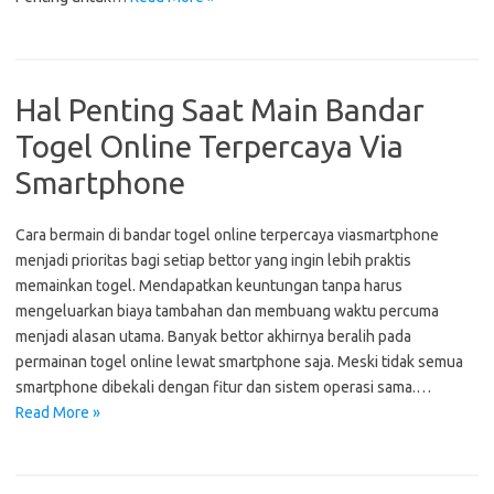
Hal Penting Saat Main Bandar
Togel Online Terpercaya Via
Smartphone
Cara bermain di bandar togel online terpercaya viasmartphone
menjadi prioritas bagi setiap bettor yang ingin lebih praktis
memainkan togel. Mendapatkan keuntungan tanpa harus
mengeluarkan biaya tambahan dan membuang waktu percuma
menjadi alasan utama. Banyak bettor akhirnya beralih pada
permainan togel online lewat smartphone saja. Meski tidak semua
smartphone dibekali dengan fitur dan sistem operasi sama.…
Read More »