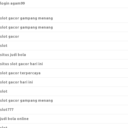
login agam99
slot gacor gampang menang
slot gacor gampang menang
slot gacor
slot
situs judi bola
situs slot gacor hari ini
slot gacor terpercaya
slot gacor hari ini
slot
slot gacor gampang menang
slot777
judi bola online
slot