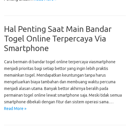
Hal Penting Saat Main Bandar
Togel Online Terpercaya Via
Smartphone
Cara bermain di bandar togel online terpercaya viasmartphone
menjadi prioritas bagi setiap bettor yang ingin lebih praktis
memainkan togel. Mendapatkan keuntungan tanpa harus
mengeluarkan biaya tambahan dan membuang waktu percuma
menjadi alasan utama. Banyak bettor akhirnya beralih pada
permainan togel online lewat smartphone saja. Meski tidak semua
smartphone dibekali dengan fitur dan sistem operasi sama.…
Read More »