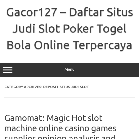
Skip
to
Gacor127 – Daftar Situs
content
Judi Slot Poker Togel
Bola Online Terpercaya
Menu
CATEGORY ARCHIVES:
DEPOSIT SITUS JUDI SLOT
Gamomat: Magic Hot slot
machine online casino games
supplier opinion analysis and