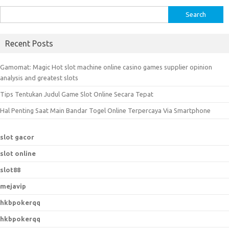
S
e
a
Recent Posts
r
c
Gamomat: Magic Hot slot machine online casino games supplier opinion
h
analysis and greatest slots
f
Tips Tentukan Judul Game Slot Online Secara Tepat
o
r
Hal Penting Saat Main Bandar Togel Online Terpercaya Via Smartphone
:
slot gacor
slot online
slot88
mejavip
hkbpokerqq
hkbpokerqq